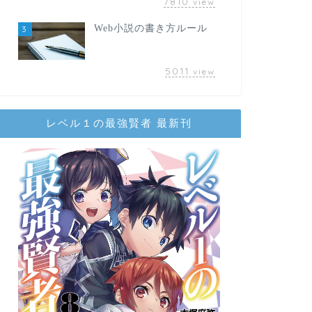
7810
view
Web小説の書き方ルール
3
5011
view
レベル１の最強賢者 最新刊