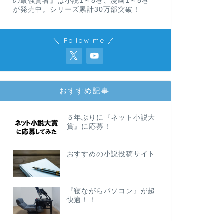
の最強賢者』は小説1～8巻、漫画1～5巻
が発売中。シリーズ累計30万部突破！
＼ Follow me ／
おすすめ記事
５年ぶりに『ネット小説大
賞』に応募！
おすすめの小説投稿サイト
『寝ながらパソコン』が超
快適！！