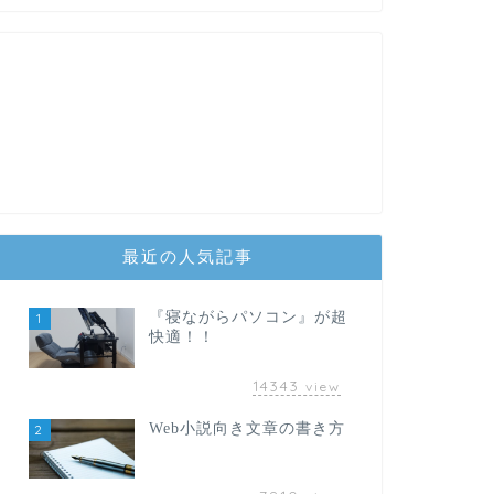
最近の人気記事
『寝ながらパソコン』が超
1
快適！！
14343
view
Web小説向き文章の書き方
2