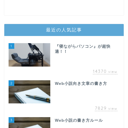
最近の人気記事
1
『寝ながらパソコン』が超快
適！！
14370
view
2
Web小説向き文章の書き方
7829
view
3
Web小説の書き方ルール