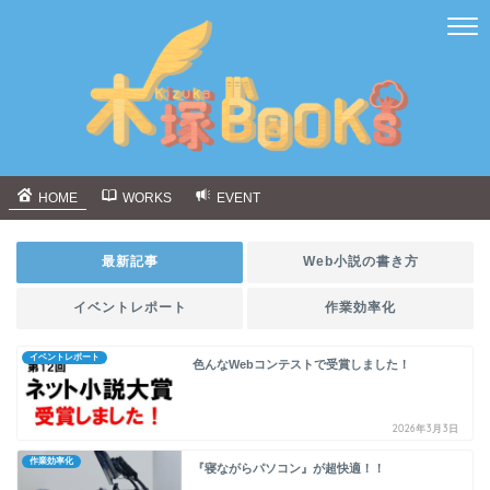
HOME
WORKS
EVENT
最新記事
Web小説の書き方
イベントレポート
作業効率化
イベントレポート
色んなWebコンテストで受賞しました！
2026年3月3日
作業効率化
『寝ながらパソコン』が超快適！！