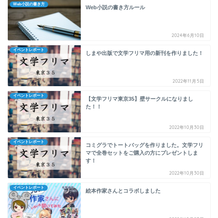
Web小説の書き方
Web小説の書き方ルール
2024年6月10日
イベントレポート
しまや出版で文学フリマ用の新刊を作りました！
2022年11月5日
イベントレポート
【文学フリマ東京35】壁サークルになりまし
た！！
2022年10月30日
イベントレポート
コミグラでトートバッグを作りました。文学フリ
マで全巻セットをご購入の方にプレゼントしま
す！
2022年10月30日
イベントレポート
絵本作家さんとコラボしました