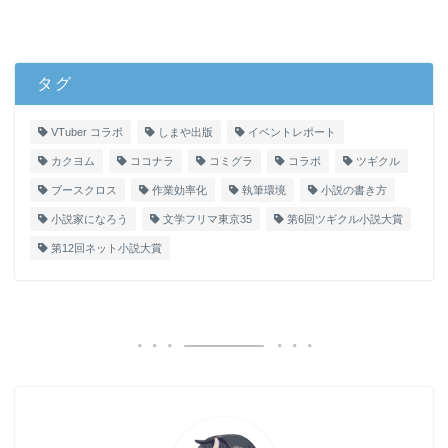
タグ
VTuber コラボ
しまや出版
イベントレポート
カクヨム
ココナラ
コミグラ
コラボ
ツギクル
ブースクロス
作業効率化
執筆環境
小説の書き方
小説家になろう
文学フリマ東京35
第6回ツギクル小説大賞
第12回ネット小説大賞