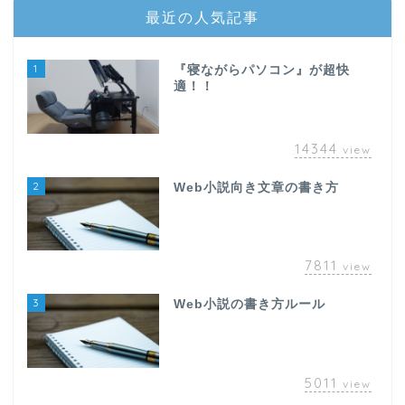
最近の人気記事
1
『寝ながらパソコン』が超快
適！！
14344
view
2
Web小説向き文章の書き方
7811
view
3
Web小説の書き方ルール
5011
view