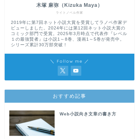
木塚 麻弥（Kizuka Maya）
ライトノベル作家
2019年に第7回ネット小説大賞を受賞してラノベ作家デ
ビューしました。2024年には第12回ネット小説大賞の
コミック部門で受賞。2025年3月時点で代表作『レベル
１の最強賢者』は小説1～8巻、漫画1～5巻が発売中。
シリーズ累計30万部突破！
＼ Follow me ／
おすすめ記事
Web小説向き文章の書き方