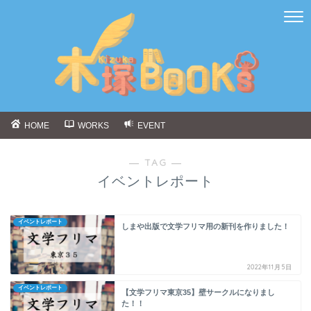
HOME
WORKS
EVENT
― TAG ―
イベントレポート
イベントレポート
しまや出版で文学フリマ用の新刊を作りました！
2022年11月5日
イベントレポート
【文学フリマ東京35】壁サークルになりまし
た！！