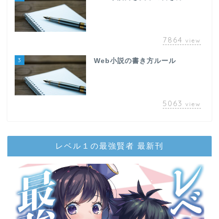
7864
view
3
Web小説の書き方ルール
5063
view
レベル１の最強賢者 最新刊